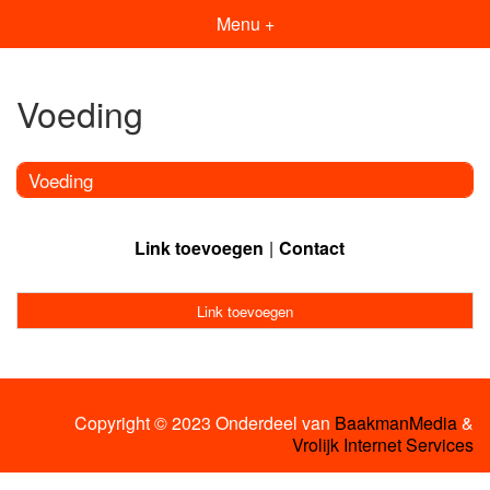
Menu +
Voeding
Voeding
Link toevoegen
Contact
Link toevoegen
Copyright © 2023 Onderdeel van
BaakmanMedia
&
Vrolijk Internet Services